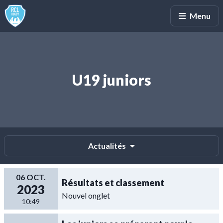
Les équipes
U8 mini-poussins
Menu
U19 juniors
Les équipes
U6 premiers pas
Actualités
06 OCT.
Résultats et classement
Les équipes
2023
Nouvel onglet
Baby rugby
10:49