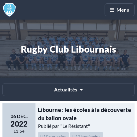
Menu
Rugby Club Libournais
Actualités
Libourne : les écoles à la découverte
06 DÉC.
du ballon ovale
2022
Publié par "Le Résistant"
11:54
U10 poussins
U12 benjamins